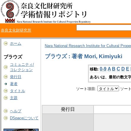
奈良文化財研究所
ホーム
Nara National Research Institute for Cultural Prope
ブラウズ : 著者 Mori, Kimiyuki
ブラウズ
コミュニティ/
0-9
A
B
C
D
E
移動:
コレクション
発行日
あるいは、最初の数文字
著者
ソート項目:
ソート
タイトル
主題
発行日
ヘルプ
DSpaceについて