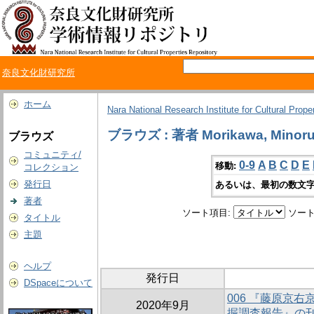
奈良文化財研究所
ホーム
Nara National Research Institute for Cultural Prope
ブラウズ : 著者 Morikawa, Minor
ブラウズ
コミュニティ/
0-9
A
B
C
D
E
移動:
コレクション
発行日
あるいは、最初の数文字
著者
ソート項目:
ソート
タイトル
主題
ヘルプ
発行日
DSpaceについて
006 『藤原京
2020年9月
掘調査報告』の