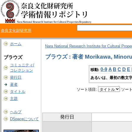
奈良文化財研究所
ホーム
Nara National Research Institute for Cultural Prope
ブラウズ : 著者 Morikawa, Minor
ブラウズ
コミュニティ/
0-9
A
B
C
D
E
移動:
コレクション
発行日
あるいは、最初の数文字
著者
ソート項目:
ソート
タイトル
主題
ヘルプ
発行日
DSpaceについて