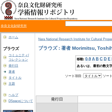
奈良文化財研究所
ホーム
Nara National Research Institute for Cultural Prope
ブラウズ : 著者 Morimitsu, Toshih
ブラウズ
コミュニティ/
0-9
A
B
C
D
E
移動:
コレクション
発行日
あるいは、最初の数文字
著者
ソート項目:
ソート
タイトル
主題
ヘルプ
発行日
DSpaceについて