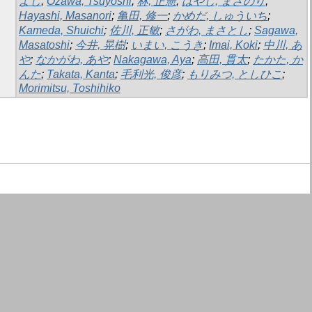
よし
;
Ozawa, Tsuyoshi
;
林, 正憲
;
はやし, まさのり
;
Hayashi, Masanori
;
亀田, 修一
;
かめだ, しゅういち
;
Kameda, Shuichi
;
佐川, 正敏
;
さがわ, まさとし
;
Sagawa,
Masatoshi
;
今井, 晃樹
;
いまい, こうき
;
Imai, Koki
;
中川, あ
や
;
なかがわ, あや
;
Nakagawa, Aya
;
高田, 貫太
;
たかた, か
んた
;
Takata, Kanta
;
毛利光, 俊彦
;
もりみつ, としひこ
;
Morimitsu, Toshihiko