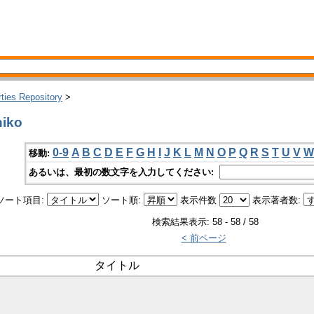
rties Repository
>
iko
0-9
A
B
C
D
E
F
G
H
I
J
K
L
M
N
O
P
Q
R
S
T
U
V
W
移動:
あるいは、最初の数文字を入力してください:
ソート項目:
ソート順:
表示件数
表示著者数:
検索結果表示: 58 - 58 / 58
< 前ページ
タイトル