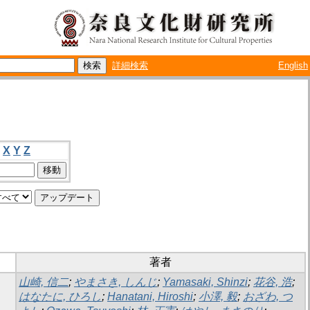
詳細検索
English
X
Y
Z
著者
山崎, 信二
;
やまさき, しんじ
;
Yamasaki, Shinzi
;
花谷, 浩
;
はなたに, ひろし
;
Hanatani, Hiroshi
;
小澤, 毅
;
おざわ, つ