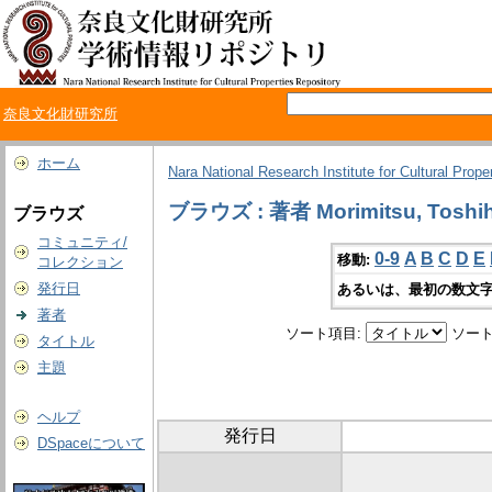
奈良文化財研究所
ホーム
Nara National Research Institute for Cultural Prope
ブラウズ : 著者 Morimitsu, Toshih
ブラウズ
コミュニティ/
0-9
A
B
C
D
E
移動:
コレクション
発行日
あるいは、最初の数文字
著者
ソート項目:
ソート
タイトル
主題
ヘルプ
発行日
DSpaceについて