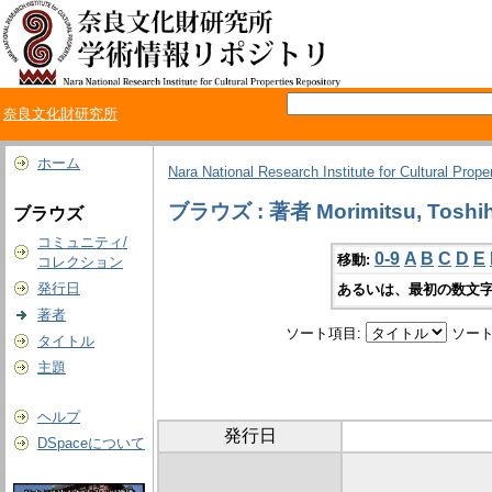
奈良文化財研究所
ホーム
Nara National Research Institute for Cultural Prope
ブラウズ : 著者 Morimitsu, Toshih
ブラウズ
コミュニティ/
0-9
A
B
C
D
E
移動:
コレクション
発行日
あるいは、最初の数文字
著者
ソート項目:
ソート
タイトル
主題
ヘルプ
発行日
DSpaceについて