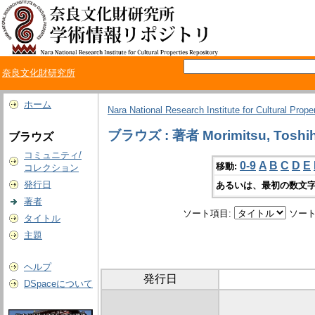
奈良文化財研究所
ホーム
Nara National Research Institute for Cultural Prope
ブラウズ : 著者 Morimitsu, Toshih
ブラウズ
コミュニティ/
0-9
A
B
C
D
E
移動:
コレクション
発行日
あるいは、最初の数文字
著者
ソート項目:
ソート
タイトル
主題
ヘルプ
発行日
DSpaceについて