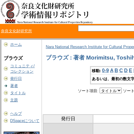
奈良文化財研究所
ホーム
Nara National Research Institute for Cultural Prope
ブラウズ : 著者 Morimitsu, Toshih
ブラウズ
コミュニティ/
0-9
A
B
C
D
E
移動:
コレクション
発行日
あるいは、最初の数文字
著者
ソート項目:
ソート
タイトル
主題
ヘルプ
発行日
DSpaceについて