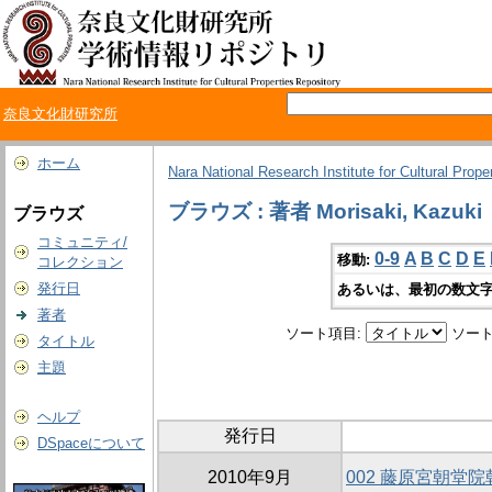
奈良文化財研究所
ホーム
Nara National Research Institute for Cultural Prope
ブラウズ : 著者 Morisaki, Kazuki
ブラウズ
コミュニティ/
0-9
A
B
C
D
E
移動:
コレクション
発行日
あるいは、最初の数文字
著者
ソート項目:
ソート
タイトル
主題
ヘルプ
発行日
DSpaceについて
2010年9月
002 藤原宮朝堂