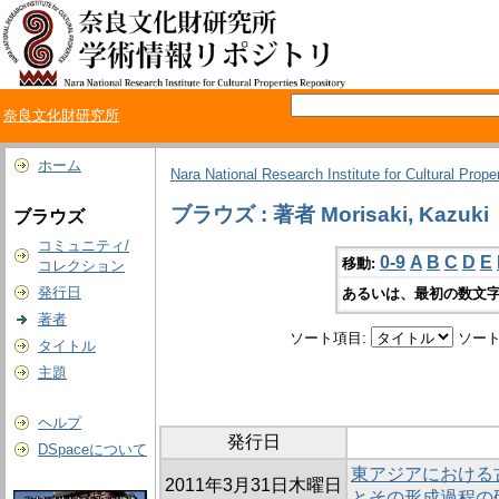
奈良文化財研究所
ホーム
Nara National Research Institute for Cultural Prope
ブラウズ : 著者 Morisaki, Kazuki
ブラウズ
コミュニティ/
0-9
A
B
C
D
E
移動:
コレクション
発行日
あるいは、最初の数文字
著者
ソート項目:
ソート
タイトル
主題
ヘルプ
発行日
DSpaceについて
東アジアにおける
2011年3月31日木曜日
とその形成過程の