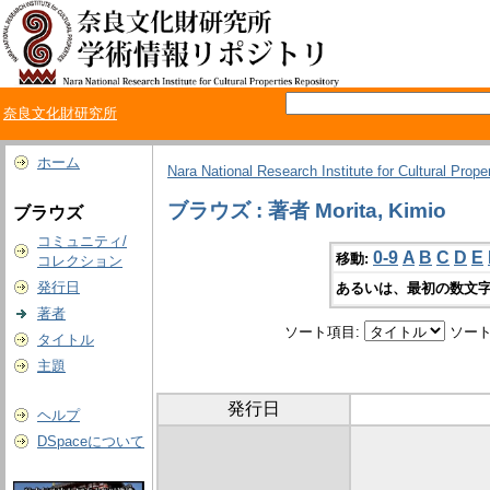
奈良文化財研究所
ホーム
Nara National Research Institute for Cultural Prope
ブラウズ : 著者 Morita, Kimio
ブラウズ
コミュニティ/
0-9
A
B
C
D
E
移動:
コレクション
発行日
あるいは、最初の数文字
著者
ソート項目:
ソート
タイトル
主題
発行日
ヘルプ
DSpaceについて