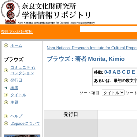
奈良文化財研究所
ホーム
Nara National Research Institute for Cultural Prope
ブラウズ : 著者 Morita, Kimio
ブラウズ
コミュニティ/
0-9
A
B
C
D
E
移動:
コレクション
発行日
あるいは、最初の数文字
著者
ソート項目:
ソート
タイトル
主題
発行日
ヘルプ
DSpaceについて