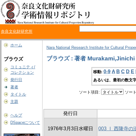
奈良文化財研究所
ホーム
Nara National Research Institute for Cultural Prope
ブラウズ : 著者 Murakami,Jinichi
ブラウズ
コミュニティ/
0-9
A
B
C
D
E
移動:
コレクション
発行日
あるいは、最初の数文字
著者
ソート項目:
ソート
タイトル
主題
発行日
ヘルプ
DSpaceについて
1976年3月3日水曜日
003 Ⅰ 西隆寺