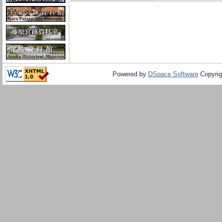
Powered by
DSpace Software
Copyrig