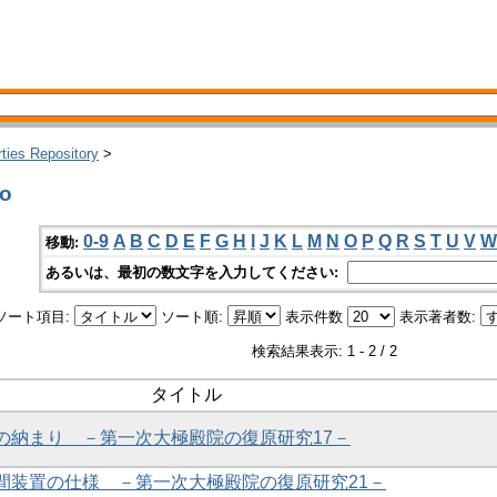
rties Repository
>
o
0-9
A
B
C
D
E
F
G
H
I
J
K
L
M
N
O
P
Q
R
S
T
U
V
W
移動:
あるいは、最初の数文字を入力してください:
ソート項目:
ソート順:
表示件数
表示著者数:
検索結果表示: 1 - 2 / 2
タイトル
谷の納まり －第一次大極殿院の復原研究17－
柱間装置の仕様 －第一次大極殿院の復原研究21－