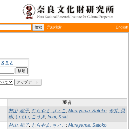
詳細検索
English
X
Y
Z
著者
村山, 聡子
;
むらやま, さとこ
;
Murayama, Satoko
;
今井, 晃
樹
;
いまい, こうき
;
Imai, Koki
村山, 聡子
;
むらやま, さとこ
;
Murayama, Satoko