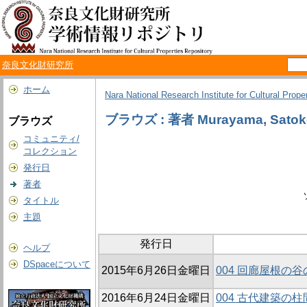
奈良文化財研究所
ホーム
Nara National Research Institute for Cultural Prope
ブラウズ : 著者 Murayama, Satok
ブラウズ
コミュニティ/
コレクション
発行日
著者
タイトル
主題
発行日
ヘルプ
DSpaceについて
2015年6月26日金曜日
004 回廊屋根の
2016年6月24日金曜日
004 古代建築の