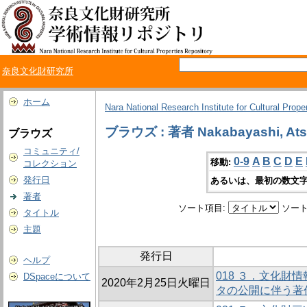
奈良文化財研究所
ホーム
Nara National Research Institute for Cultural Prope
ブラウズ : 著者 Nakabayashi, Ats
ブラウズ
コミュニティ/
0-9
A
B
C
D
E
移動:
コレクション
発行日
あるいは、最初の数文字
著者
ソート項目:
ソート
タイトル
主題
発行日
ヘルプ
018 ３．文化財
DSpaceについて
2020年2月25日火曜日
タの公開に伴う著