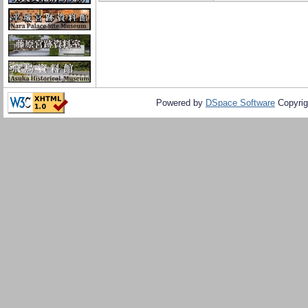
Powered by
DSpace Software
Copyrig