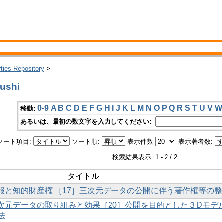
rties Repository
>
ushi
0-9
A
B
C
D
E
F
G
H
I
J
K
L
M
N
O
P
Q
R
S
T
U
V
W
移動:
あるいは、最初の数文字を入力してください:
ソート項目:
ソート順:
表示件数
表示著者数:
検索結果表示: 1 - 2 / 2
タイトル
情報と知的財産権 ［17］三次元データの公開に伴う著作権等の
三次元データの取り組みと効果［20］公開を目的とした３Dモデ
法