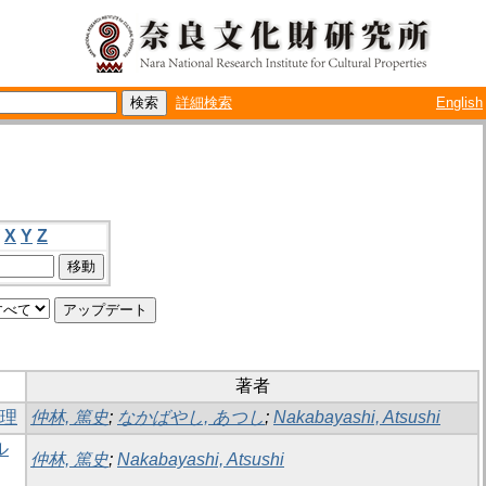
詳細検索
English
X
Y
Z
著者
整理
仲林, 篤史
;
なかばやし, あつし
;
Nakabayashi, Atsushi
ル
仲林, 篤史
;
Nakabayashi, Atsushi