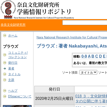
奈良文化財研究所
ホーム
Nara National Research Institute for Cultural Prope
ブラウズ : 著者 Nakabayashi, Ats
ブラウズ
コミュニティ/
0-9
A
B
C
D
E
移動:
コレクション
発行日
あるいは、最初の数文字
著者
ソート項目:
ソート
タイトル
主題
発行日
ヘルプ
018 ３．文化財
DSpaceについて
2020年2月25日火曜日
タの公開に伴う著