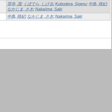
窪寺, 茂
;
くぼでら, しげる
;
Kubodera, Sigeru
;
中島, 咲紀
;
なかじま, さき
;
Nakajima, Saki
中島, 咲紀
;
なかじま, さき
;
Nakajima, Saki