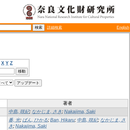
詳細検索
English
X
Y
Z
著者
中島, 咲紀
;
なかじま, さき
;
Nakajima, Saki
番, 光
;
ばん, ひかる
;
Ban, Hikaru
;
中島, 咲紀
;
なかじま, さ
き
;
Nakajima, Saki