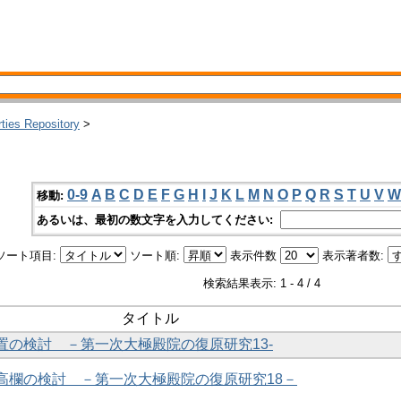
rties Repository
>
0-9
A
B
C
D
E
F
G
H
I
J
K
L
M
N
O
P
Q
R
S
T
U
V
W
移動:
あるいは、最初の数文字を入力してください:
ソート項目:
ソート順:
表示件数
表示著者数:
検索結果表示: 1 - 4 / 4
タイトル
装置の検討 －第一次大極殿院の復原研究13-
の高欄の検討 －第一次大極殿院の復原研究18－