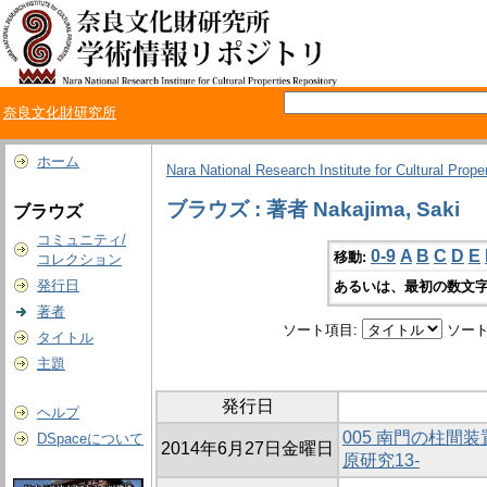
奈良文化財研究所
ホーム
Nara National Research Institute for Cultural Prope
ブラウズ : 著者 Nakajima, Saki
ブラウズ
コミュニティ/
0-9
A
B
C
D
E
移動:
コレクション
発行日
あるいは、最初の数文字
著者
ソート項目:
ソート
タイトル
主題
発行日
ヘルプ
005 南門の柱間
DSpaceについて
2014年6月27日金曜日
原研究13-