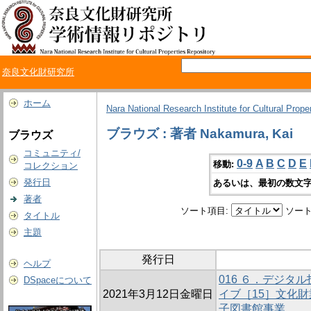
奈良文化財研究所
ホーム
Nara National Research Institute for Cultural Prope
ブラウズ : 著者 Nakamura, Kai
ブラウズ
コミュニティ/
0-9
A
B
C
D
E
移動:
コレクション
発行日
あるいは、最初の数文字
著者
ソート項目:
ソート
タイトル
主題
発行日
ヘルプ
016 ６．デジタ
DSpaceについて
2021年3月12日金曜日
イブ［15］文化
子図書館事業