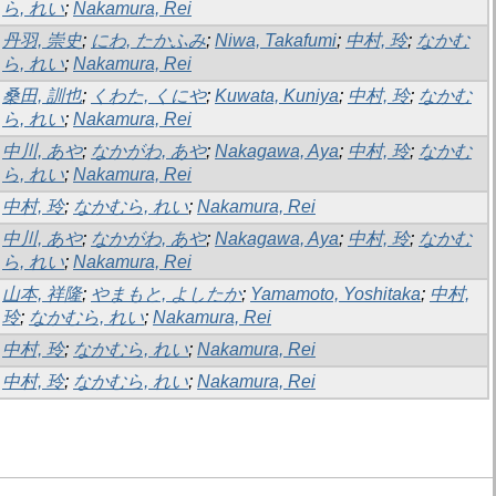
ら, れい
;
Nakamura, Rei
丹羽, 崇史
;
にわ, たかふみ
;
Niwa, Takafumi
;
中村, 玲
;
なかむ
ら, れい
;
Nakamura, Rei
桑田, 訓也
;
くわた, くにや
;
Kuwata, Kuniya
;
中村, 玲
;
なかむ
ら, れい
;
Nakamura, Rei
中川, あや
;
なかがわ, あや
;
Nakagawa, Aya
;
中村, 玲
;
なかむ
ら, れい
;
Nakamura, Rei
中村, 玲
;
なかむら, れい
;
Nakamura, Rei
中川, あや
;
なかがわ, あや
;
Nakagawa, Aya
;
中村, 玲
;
なかむ
ら, れい
;
Nakamura, Rei
山本, 祥隆
;
やまもと, よしたか
;
Yamamoto, Yoshitaka
;
中村,
玲
;
なかむら, れい
;
Nakamura, Rei
中村, 玲
;
なかむら, れい
;
Nakamura, Rei
中村, 玲
;
なかむら, れい
;
Nakamura, Rei