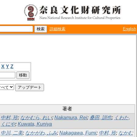
詳細検索
English
X
Y
Z
著者
中村, 玲
;
なかむら, れい
;
Nakamura, Rei
;
桑田, 訓也
;
くわた,
くにや
;
Kuwata, Kuniya
中川, 二美
;
なかがわ, ふみ
;
Nakagawa, Fumi
;
中村, 玲
;
なかむ