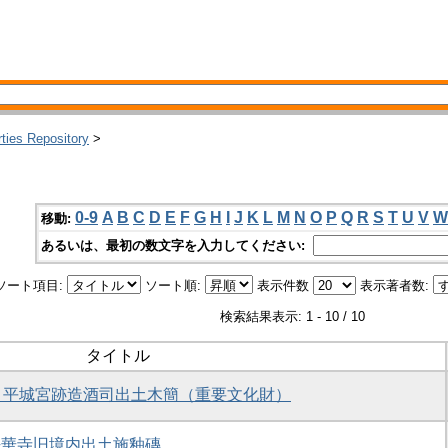
rties Repository
>
0-9
A
B
C
D
E
F
G
H
I
J
K
L
M
N
O
P
Q
R
S
T
U
V
W
移動:
あるいは、最初の数文字を入力してください:
ソート項目:
ソート順:
表示件数
表示著者数:
検索結果表示: 1 - 10 / 10
タイトル
1）平城宮跡造酒司出土木簡（重要文化財）
) 法華寺旧境内出土施釉磚