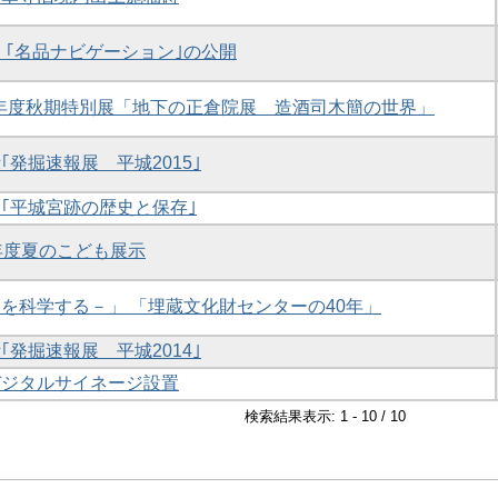
・ ｢名品ナビゲーション｣の公開
27年度秋期特別展「地下の正倉院展 造酒司木簡の世界」
｢発掘速報展 平城2015｣
介｢平城宮跡の歴史と保存｣
7年度夏のこども展示
簡を科学する－」 「埋蔵文化財センターの40年」
｢発掘速報展 平城2014｣
デジタルサイネージ設置
検索結果表示: 1 - 10 / 10