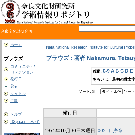
奈良文化財研究所
ホーム
Nara National Research Institute for Cultural Prope
ブラウズ : 著者 Nakamura, Tetsu
ブラウズ
コミュニティ/
0-9
A
B
C
D
E
移動:
コレクション
発行日
あるいは、最初の数文字
著者
ソート項目:
ソート
タイトル
主題
発行日
ヘルプ
DSpaceについて
1975年10月30日木曜日
002 Ⅰ 序章