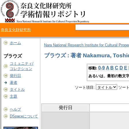
奈良文化財研究所
ホーム
Nara National Research Institute for Cultural Prope
ブラウズ : 著者 Nakamura, Toshi
ブラウズ
コミュニティ/
0-9
A
B
C
D
E
移動:
コレクション
発行日
あるいは、最初の数文字
著者
ソート項目:
ソート
タイトル
主題
発行日
ヘルプ
DSpaceについて