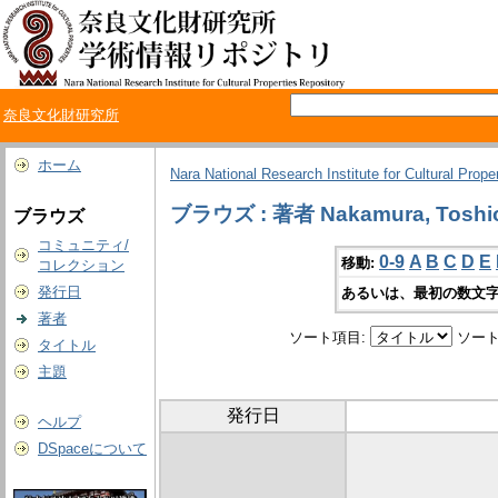
奈良文化財研究所
ホーム
Nara National Research Institute for Cultural Prope
ブラウズ : 著者 Nakamura, Toshi
ブラウズ
コミュニティ/
0-9
A
B
C
D
E
移動:
コレクション
発行日
あるいは、最初の数文字
著者
ソート項目:
ソート
タイトル
主題
発行日
ヘルプ
DSpaceについて