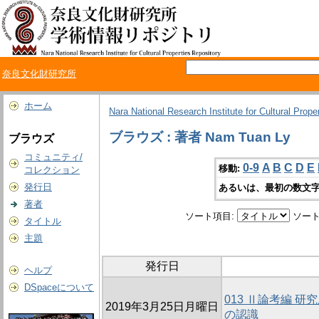
奈良文化財研究所
ホーム
Nara National Research Institute for Cultural Prope
ブラウズ : 著者 Nam Tuan Ly
ブラウズ
コミュニティ/
0-9
A
B
C
D
E
移動:
コレクション
発行日
あるいは、最初の数文字
著者
ソート項目:
ソート
タイトル
主題
発行日
ヘルプ
DSpaceについて
013 Ⅱ論考編 
2019年3月25日月曜日
の認識