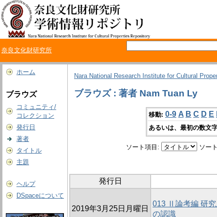
奈良文化財研究所
ホーム
Nara National Research Institute for Cultural Prope
ブラウズ : 著者 Nam Tuan Ly
ブラウズ
コミュニティ/
0-9
A
B
C
D
E
移動:
コレクション
発行日
あるいは、最初の数文字
著者
ソート項目:
ソート
タイトル
主題
発行日
ヘルプ
DSpaceについて
013 Ⅱ論考編 
2019年3月25日月曜日
の認識