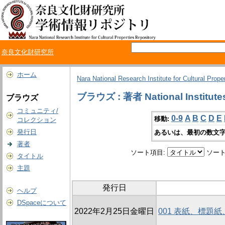
奈良文化財研究所
ホーム
Nara National Research Institute for Cultural Prope
ブラウズ : 著者 National Institutes 
ブラウズ
コミュニティ/
0-9
A
B
C
D
E
移動:
コレクション
発行日
あるいは、最初の数文字
著者
ソート項目:
ソート
タイトル
主題
発行日
ヘルプ
DSpaceについて
2022年2月25日金曜日
001 表紙、標題