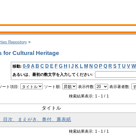
rties Repository
>
for Cultural Heritage
0-9
A
B
C
D
E
F
G
H
I
J
K
L
M
N
O
P
Q
R
S
T
U
V
W
移動:
あるいは、最初の数文字を入力してください:
ソート項目:
ソート順:
表示件数
表示著者数:
検索結果表示: 1 - 1 / 1
タイトル
紙、目次、まえがき、奥付、裏表紙
検索結果表示: 1 - 1 / 1