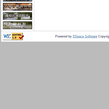
Powered by
DSpace Software
Copyrig