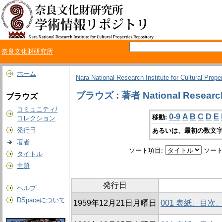
奈良文化財研究所
ホーム
Nara National Research Institute for Cultural Prope
ブラウズ : 著者 National Research In
ブラウズ
コミュニティ/
0-9
A
B
C
D
E
移動:
コレクション
発行日
あるいは、最初の数文字
著者
ソート項目:
ソート
タイトル
主題
発行日
ヘルプ
DSpaceについて
1959年12月21日月曜日
001 表紙、目