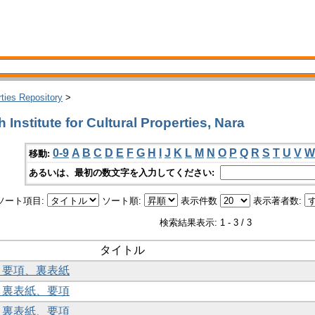
rties Repository
>
stitute for Cultural Properties, Nara
0-9
A
B
C
D
E
F
G
H
I
J
K
L
M
N
O
P
Q
R
S
T
U
V
W
移動:
あるいは、最初の数文字を入力してください:
ソート項目:
ソート順:
表示件数
表示著者数:
検索結果表示: 1 - 3 / 3
タイトル
次、要項、裏表紙
次、裏表紙、要項
次、裏表紙、要項