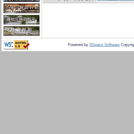
Powered by
DSpace Software
Copyrig