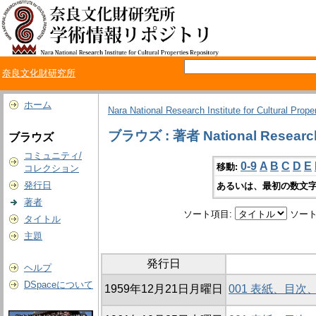
奈良文化財研究所
ホーム
Nara National Research Institute for Cultural Prope
ブラウズ : 著者 National Research In
ブラウズ
コミュニティ/
0-9
A
B
C
D
E
移動:
コレクション
発行日
あるいは、最初の数文字
著者
ソート項目:
ソート
タイトル
主題
発行日
ヘルプ
DSpaceについて
1959年12月21日月曜日
001 表紙、目