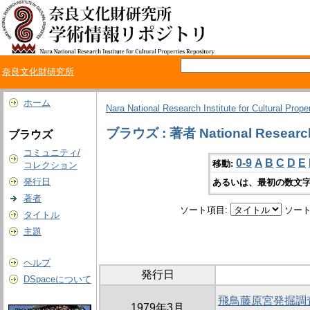
奈良文化財研究所
ホーム
Nara National Research Institute for Cultural Prope
ブラウズ : 著者 National Research I
ブラウズ
コミュニティ/
0-9
A
B
C
D
E
移動:
コレクション
発行日
あるいは、最初の数文字
著者
ソート項目:
ソート
タイトル
主題
ヘルプ
発行日
DSpaceについて
飛鳥藤原宮発掘調査
1979年3月