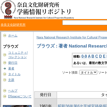
奈良文化財研究所
ホーム
Nara National Research Institute for Cultural Prope
ブラウズ : 著者 National Research I
ブラウズ
コミュニティ/
0-9
A
B
C
D
E
移動:
コレクション
発行日
あるいは、最初の数文字
著者
ソート項目:
ソート
タイトル
主題
ヘルプ
発行日
タ
DSpaceについて
1961年
昭和36年第6次平城宮跡発掘