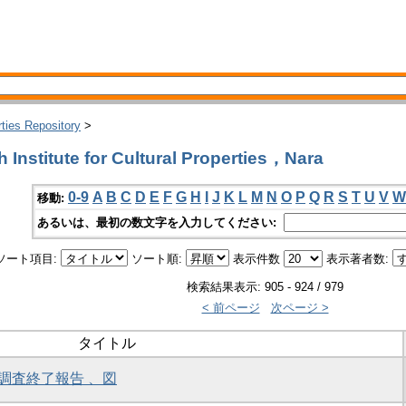
rties Repository
>
nstitute for Cultural Properties，Nara
0-9
A
B
C
D
E
F
G
H
I
J
K
L
M
N
O
P
Q
R
S
T
U
V
W
移動:
あるいは、最初の数文字を入力してください:
ソート項目:
ソート順:
表示件数
表示著者数:
検索結果表示: 905 - 924 / 979
< 前ページ
次ページ >
タイトル
調査終了報告 、図