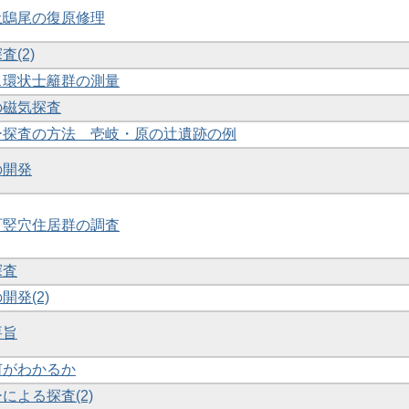
出土鴟尾の復原修理
査(2)
ウス環状士籬群の測量
の磁気探査
ダー探査の方法 壱岐・原の辻遺跡の例
の開発
津町竪穴住居群の調査
探査
開発(2)
要旨
で何がわかるか
ーによる探査(2)