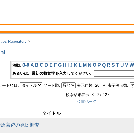
rties Repository
>
hi
0-9
A
B
C
D
E
F
G
H
I
J
K
L
M
N
O
P
Q
R
S
T
U
V
W
移動:
あるいは、最初の数文字を入力してください:
ソート項目:
ソート順:
表示件数
表示著者数:
検索結果表示: 8 - 27 / 27
< 前ページ
タイトル
・藤原宮跡の発掘調査