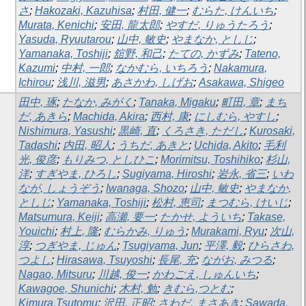
さ
;
Hakozaki, Kazuhisa
;
村田, 健一
;
むらた, けんいち
;
Murata, Kenichi
;
安田, 龍太郎
;
やすだ, りゅうたろう
;
Yasuda, Ryuutarou
;
山中, 敏史
;
やまなか, としじ
;
Yamanaka, Toshiji
;
舘野, 和己
;
たての, かずみ
;
Tateno,
Kazumi
;
中村, 一郎
;
なかむら, いちろう
;
Nakamura,
Ichirou
;
浅川, 滋男
;
あさかわ, しげお
;
Asakawa, Shigeo
田中, 琢
;
たなか, みがく
;
Tanaka, Migaku
;
町田, 章
;
まち
だ, あきら
;
Machida, Akira
;
西村, 康
;
にしむら, やすし
;
Nishimura, Yasushi
;
黒崎, 直
;
くろさき, ただし
;
Kurosaki,
Tadashi
;
内田, 昭人
;
うちだ, あきと
;
Uchida, Akito
;
毛利
光, 俊彦
;
もりみつ, としひこ
;
Morimitsu, Toshihiko
;
杉山,
洋
;
すぎやま, ひろし
;
Sugiyama, Hiroshi
;
岩永, 省三
;
いわ
なが, しょうぞう
;
Iwanaga, Shozo
;
山中, 敏史
;
やまなか,
としじ
;
Yamanaka, Toshiji
;
松村, 恵司
;
まつむら, けいじ
;
Matsumura, Keiji
;
高瀬, 要一
;
たかせ, よういち
;
Takase,
Youichi
;
村上, 隆
;
むらかみ, りゅう
;
Murakami, Ryu
;
次山,
淳
;
つぎやま, じゅん
;
Tsugiyama, Jun
;
平澤, 毅
;
ひらさわ,
つよし
;
Hirasawa, Tsuyoshi
;
長尾, 充
;
ながお, みつる
;
Nagao, Mitsuru
;
川越, 俊一
;
かわごえ, しゅんいち
;
Kawagoe, Shunichi
;
木村, 勉
;
きむら,つとむ
;
Kimura,Tsutomu
;
沢田, 正昭
;
さわだ, まさあき
;
Sawada,