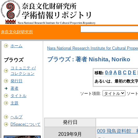
奈良文化財研究所
ホーム
Nara National Research Institute for Cultural Prope
ブラウズ : 著者 Nishita, Noriko
ブラウズ
コミュニティ/
0-9
A
B
C
D
E
移動:
コレクション
発行日
あるいは、最初の数文字
著者
ソート項目:
ソート
タイトル
主題
ヘルプ
発行日
DSpaceについて
009 飛鳥資料館
2019年9月
－」