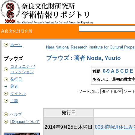
奈良文化財研究所
ホーム
Nara National Research Institute for Cultural Prope
ブラウズ : 著者 Noda, Yuuto
ブラウズ
コミュニティ/
0-9
A
B
C
D
E
移動:
コレクション
発行日
あるいは、最初の数文字
著者
ソート項目:
ソート
タイトル
主題
発行日
ヘルプ
DSpaceについて
2014年9月25日木曜日
003 植物遺体に