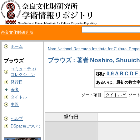
奈良文化財研究所
ホーム
Nara National Research Institute for Cultural Prope
ブラウズ : 著者 Noshiro, Shuuich
ブラウズ
コミュニティ/
0-9
A
B
C
D
E
移動:
コレクション
発行日
あるいは、最初の数文字
著者
ソート項目:
ソート
タイトル
主題
発行日
ヘルプ
DSpaceについて