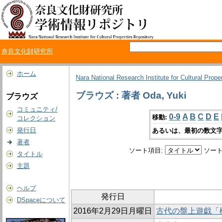
奈良文化財研究所
ホーム
Nara National Research Institute for Cultural Prope
ブラウズ : 著者 Oda, Yuki
ブラウズ
コミュニティ/
0-9
A
B
C
D
E
移動:
コレクション
発行日
あるいは、最初の数文字
著者
ソート項目:
ソート
タイトル
主題
ヘルプ
発行日
DSpaceについて
2016年2月29日月曜日
古代の盤上遊戯「