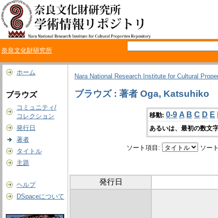
奈良文化財研究所
ホーム
Nara National Research Institute for Cultural Prope
ブラウズ : 著者 Oga, Katsuhiko
ブラウズ
コミュニティ/
0-9
A
B
C
D
E
移動:
コレクション
発行日
あるいは、最初の数文字
著者
ソート項目:
ソート
タイトル
主題
発行日
ヘルプ
DSpaceについて