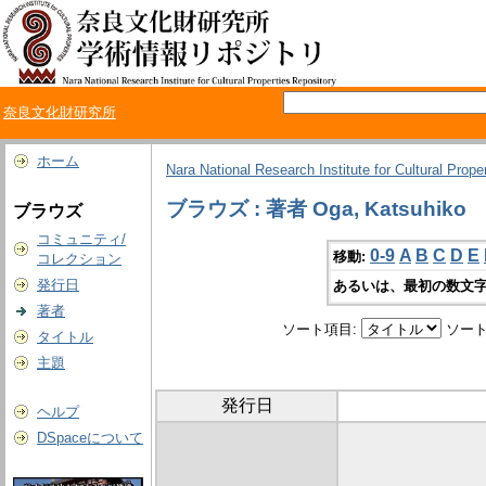
奈良文化財研究所
ホーム
Nara National Research Institute for Cultural Prope
ブラウズ : 著者 Oga, Katsuhiko
ブラウズ
コミュニティ/
0-9
A
B
C
D
E
移動:
コレクション
発行日
あるいは、最初の数文字
著者
ソート項目:
ソート
タイトル
主題
発行日
ヘルプ
DSpaceについて