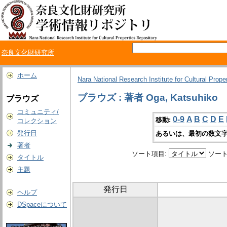
奈良文化財研究所
ホーム
Nara National Research Institute for Cultural Prope
ブラウズ : 著者 Oga, Katsuhiko
ブラウズ
コミュニティ/
0-9
A
B
C
D
E
移動:
コレクション
発行日
あるいは、最初の数文字
著者
ソート項目:
ソート
タイトル
主題
発行日
ヘルプ
DSpaceについて