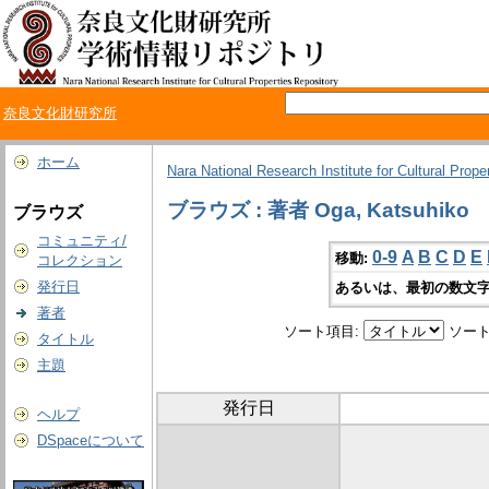
奈良文化財研究所
ホーム
Nara National Research Institute for Cultural Prope
ブラウズ : 著者 Oga, Katsuhiko
ブラウズ
コミュニティ/
0-9
A
B
C
D
E
移動:
コレクション
発行日
あるいは、最初の数文字
著者
ソート項目:
ソート
タイトル
主題
発行日
ヘルプ
DSpaceについて