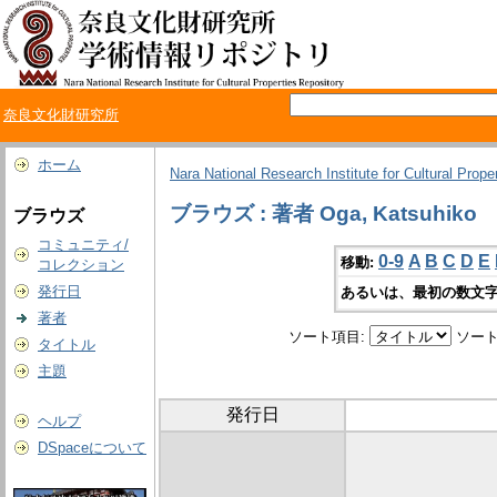
奈良文化財研究所
ホーム
Nara National Research Institute for Cultural Prope
ブラウズ : 著者 Oga, Katsuhiko
ブラウズ
コミュニティ/
0-9
A
B
C
D
E
移動:
コレクション
発行日
あるいは、最初の数文字
著者
ソート項目:
ソート
タイトル
主題
発行日
ヘルプ
DSpaceについて