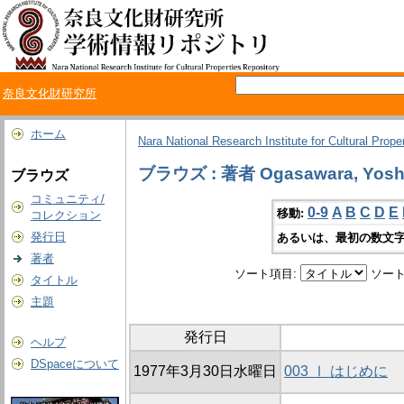
奈良文化財研究所
ホーム
Nara National Research Institute for Cultural Prope
ブラウズ : 著者 Ogasawara, Yosh
ブラウズ
コミュニティ/
0-9
A
B
C
D
E
移動:
コレクション
発行日
あるいは、最初の数文字
著者
ソート項目:
ソート
タイトル
主題
発行日
ヘルプ
DSpaceについて
1977年3月30日水曜日
003 Ⅰ はじめに