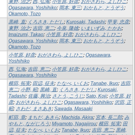
東野, 治之
;
西, 弘海
;
小笠原, 好彦
;
おがさわら, よしひこ
;
Ogasawara, Yoshihiko
;
岡本, 東三
;
おかもと, とうぞう
;
Okamoto, Tozo
黒崎, 直
;
くろさき, ただし
;
Kurosaki, Tadashi
;
甲斐, 忠彦
;
東野, 治之
;
吉田, 恵二
;
今泉, 隆雄
;
いまいずみ, たかお
;
Imaizumi, Takao
;
小笠原, 好彦
;
おがさわら, よしひこ
;
Ogasawara, Yoshihiko
;
岡本, 東三
;
おかもと, とうぞう
;
Okamoto, Tozo
小笠原, 好彦
;
おがさわら, よしひこ
;
Ogasawara,
Yoshihiko
西, 弘海
;
吉田, 恵二
;
小笠原, 好彦
;
おがさわら, よしひこ
;
Ogasawara, Yoshihiko
横田, 拓実
;
田辺, 征夫
;
たなべ, いくお
;
Tanabe, Ikuo
;
吉田,
恵二
;
小野, 昭
;
黒崎, 直
;
くろさき, ただし
;
Kurosaki,
Tadashi
;
佐藤, 興治
;
さとう, こうじ
;
Sato, Koji
;
小笠原, 好
彦
;
おがさわら, よしひこ
;
Ogasawara, Yoshihiko
;
沢田, 正
昭
;
さわだ, まさあき
;
Sawada, Masaaki
町田, 章
;
まちだ, あきら
;
Machida, Akira
;
宮本, 長二郎
;
み
やもと, ながじろう
;
Miyamoto, Nagajirou
;
横田, 拓実
;
田
辺, 征夫
;
たなべ, いくお
;
Tanabe, Ikuo
;
吉田, 恵二
;
黒崎,