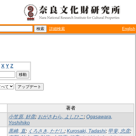
詳細検索
English
X
Y
Z
著者
小笠原, 好彦
;
おがさわら, よしひこ
;
Ogasawara,
Yoshihiko
黒崎, 直
;
くろさき, ただし
;
Kurosaki, Tadashi
;
甲斐, 忠彦
;