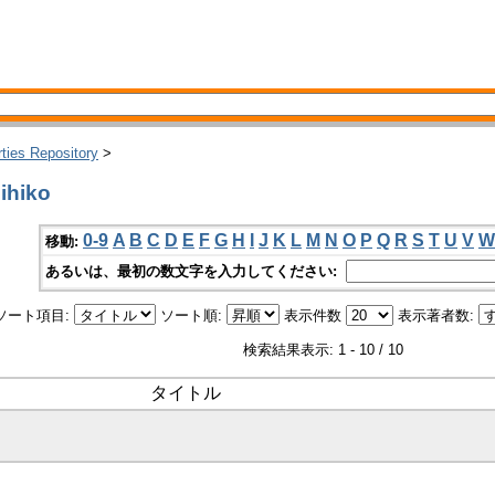
rties Repository
>
ihiko
0-9
A
B
C
D
E
F
G
H
I
J
K
L
M
N
O
P
Q
R
S
T
U
V
W
移動:
あるいは、最初の数文字を入力してください:
ソート項目:
ソート順:
表示件数
表示著者数:
検索結果表示: 1 - 10 / 10
タイトル