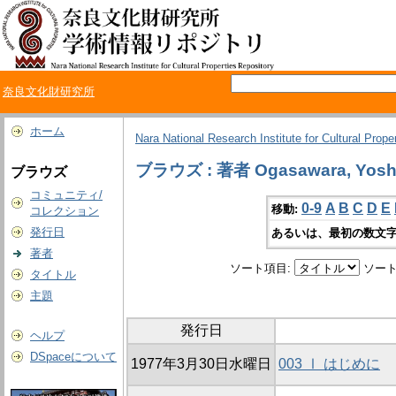
奈良文化財研究所
ホーム
Nara National Research Institute for Cultural Prope
ブラウズ : 著者 Ogasawara, Yosh
ブラウズ
コミュニティ/
0-9
A
B
C
D
E
移動:
コレクション
発行日
あるいは、最初の数文字
著者
ソート項目:
ソート
タイトル
主題
発行日
ヘルプ
DSpaceについて
1977年3月30日水曜日
003 Ⅰ はじめに