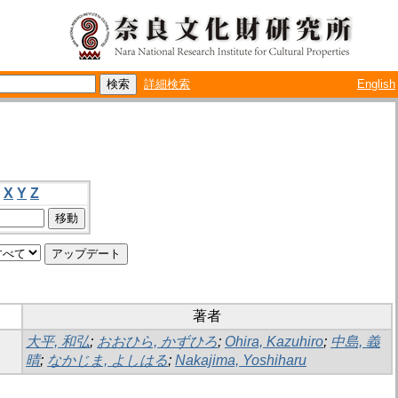
詳細検索
English
X
Y
Z
著者
大平, 和弘
;
おおひら, かずひろ
;
Ohira, Kazuhiro
;
中島, 義
晴
;
なかじま, よしはる
;
Nakajima, Yoshiharu