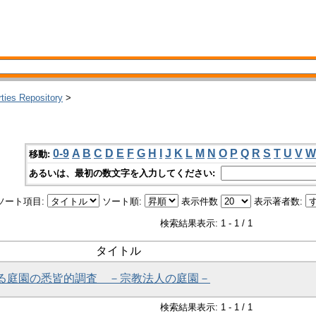
rties Repository
>
0-9
A
B
C
D
E
F
G
H
I
J
K
L
M
N
O
P
Q
R
S
T
U
V
W
移動:
あるいは、最初の数文字を入力してください:
ソート項目:
ソート順:
表示件数
表示著者数:
検索結果表示: 1 - 1 / 1
タイトル
おける庭園の悉皆的調査 －宗教法人の庭園－
検索結果表示: 1 - 1 / 1