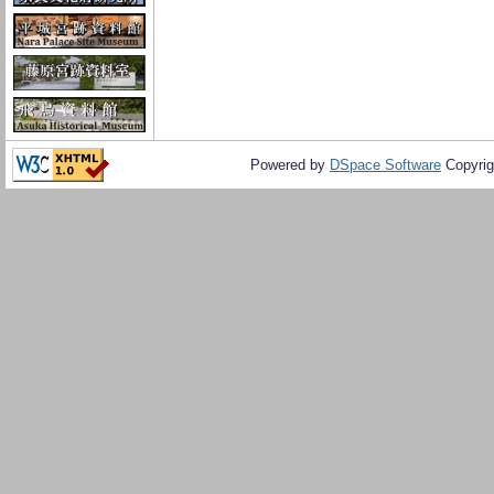
Powered by
DSpace Software
Copyrig