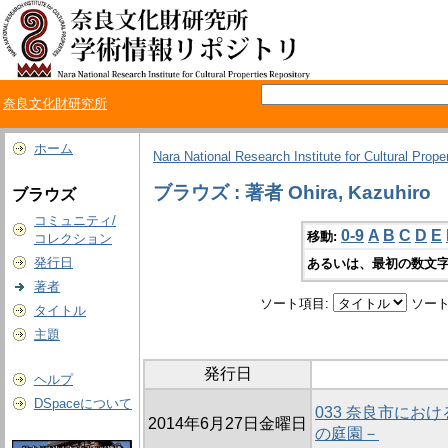
奈良文化財研究所
ホーム
Nara National Research Institute for Cultural Prope
ブラウズ : 著者 Ohira, Kazuhiro
ブラウズ
コミュニティ/
0-9
A
B
C
D
E
移動:
コレクション
発行日
あるいは、最初の数文字
著者
ソート項目:
ソート
タイトル
主題
発行日
ヘルプ
DSpaceについて
033 奈良市にお
2014年6月27日金曜日
の庭園－